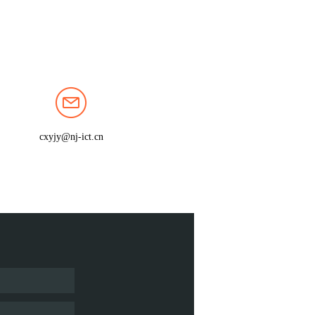
cxyjy@nj-ict.cn